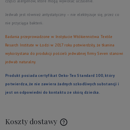
części alergenów, które mogą wywołać uczulenie.
Jedwab jest również antystatyczny – nie elektryzuje się, przez co
nie przyciąga bakterii.
Badania przeprowadzone w Instytucie Włókiennictwa Textile
Resarch Institute w Łodzi w 2017 roku potwierdziły, że tkanina
wykorzystana do produkcji pościeli jedwabnej firmy Seven stanowi
jedwab naturalny.
Produkt posiada certyfikat Oeko-Tex Standard 100, który
potwierdza, że nie zawiera żadnych szkodliwych substancji i
jest on odpowiedni do kontaktu ze skórą dziecka.
Koszty dostawy
Cena nie zawiera ewentualnych kosztów płatności