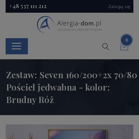
+48 537 111 212
Zaloguj się
0
Zestaw: Seven 160/200+2x 70/80
Pościel jedwabna - kolor:
Brudny Róż