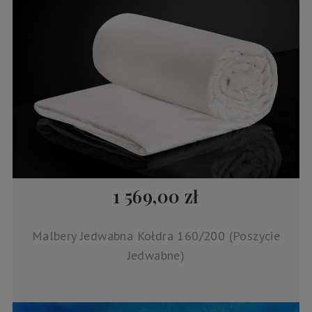
1 569,00 zł
Malbery Jedwabna Kołdra 160/200 (Poszycie
Jedwabne)