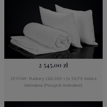
2 545,00 zł
ZESTAW: Malbery 160/200 +2x 50/70 Kołdra
Jedwabna (Poszycie Jedwabne)