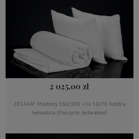
2 025,00 zł
ZESTAW: Malbery 160/200 +1x 50/70 Kołdra
Jedwabna (Poszycie Jedwabne)