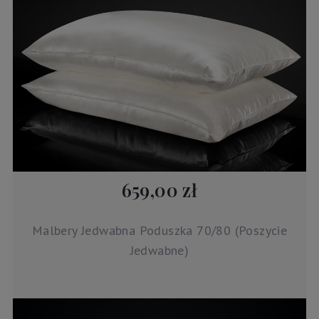
659,00 zł
Malbery Jedwabna Poduszka 70/80 (Poszycie
Jedwabne)