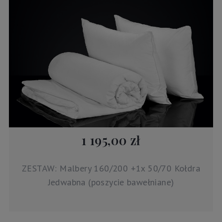
1 195,00 zł
ZESTAW: Malbery 160/200 +1x 50/70 Kołdra
Jedwabna (poszycie bawełniane)