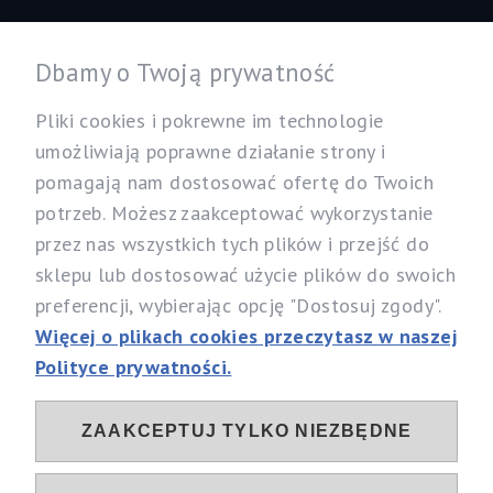
Informacje
Dbamy o Twoją prywatność
Twoje konto
Pliki cookies i pokrewne im technologie
umożliwiają poprawne działanie strony i
pomagają nam dostosować ofertę do Twoich
Nasz sklep
potrzeb. Możesz zaakceptować wykorzystanie
Specjalistyczny Sklep dla Alergików Mirosław Rybicki
przez nas wszystkich tych plików i przejść do
Sobików 5, 05-530 Góra Kalwaria
sklepu lub dostosować użycie plików do swoich
woj. mazowieckie
preferencji, wybierając opcję "Dostosuj zgody".
Telefon:
537 111 212, 731 603 303
Więcej o plikach cookies przeczytasz w naszej
Email:
info@alergia-dom.pl
Polityce prywatności.
NIP: 1230096079
ZAAKCEPTUJ TYLKO NIEZBĘDNE
Sociale