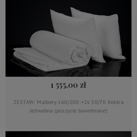
1 555,00 zł
ZESTAW: Malbery 160/200 +2x 50/70 Kołdra
Jedwabna (poszycie bawełniane)