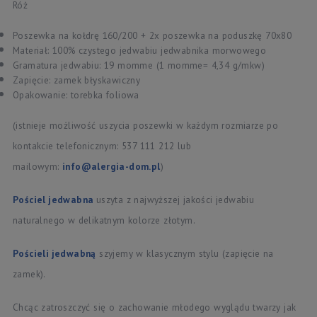
Róż
Poszewka na kołdrę 160/200 + 2x poszewka na poduszkę 70x80
Materiał: 100% czystego jedwabiu jedwabnika morwowego
Gramatura jedwabiu: 19 momme (1 momme= 4,34 g/mkw)
Zapięcie: zamek błyskawiczny
Opakowanie: torebka foliowa
(istnieje możliwość uszycia poszewki w każdym rozmiarze po
kontakcie telefonicznym: 537 111 212 lub
mailowym:
info@alergia-dom.pl
)
Pościel jedwabna
uszyta z najwyższej jakości jedwabiu
naturalnego w delikatnym kolorze złotym.
Pościeli jedwabną
szyjemy w klasycznym stylu (zapięcie na
zamek).
Chcąc zatroszczyć się o zachowanie młodego wyglądu twarzy jak