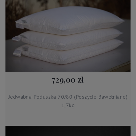
729,00 zł
Jedwabna Poduszka 70/80 (Poszycie Bawełniane)
1,7kg