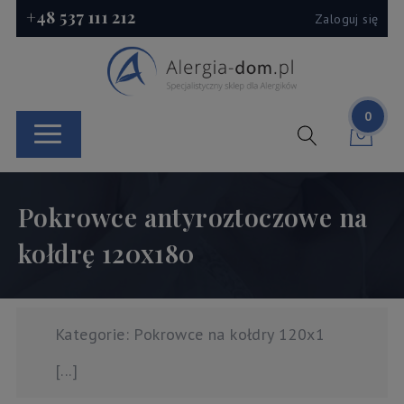
+48 537 111 212
Zaloguj się
0
Pokrowce antyroztoczowe na
kołdrę 120x180
Kategorie: Pokrowce na kołdry 120x1
[...]