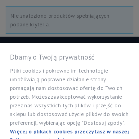
Nie znaleziono produktów spełniających
podane kryteria.
Informacje
Dbamy o Twoją prywatność
Twoje konto
Pliki cookies i pokrewne im technologie
umożliwiają poprawne działanie strony i
pomagają nam dostosować ofertę do Twoich
Nasz sklep
potrzeb. Możesz zaakceptować wykorzystanie
Specjalistyczny Sklep dla Alergików Mirosław Rybicki
przez nas wszystkich tych plików i przejść do
Sobików 5, 05-530 Góra Kalwaria
sklepu lub dostosować użycie plików do swoich
woj. mazowieckie
preferencji, wybierając opcję "Dostosuj zgody".
Telefon:
537 111 212, 731 603 303
Więcej o plikach cookies przeczytasz w naszej
Email:
info@alergia-dom.pl