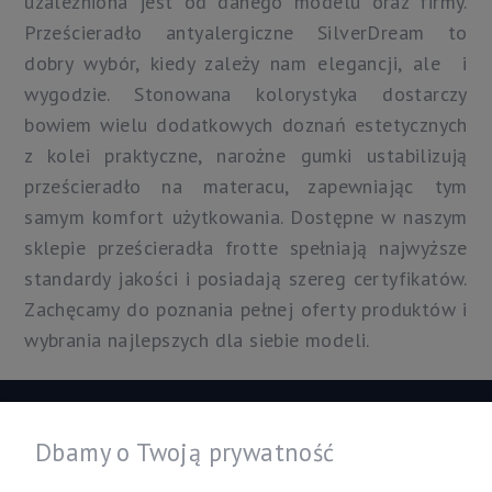
uzależniona jest od danego modelu oraz firmy.
Prześcieradło antyalergiczne SilverDream to
dobry wybór, kiedy zależy nam elegancji, ale i
wygodzie. Stonowana kolorystyka dostarczy
bowiem wielu dodatkowych doznań estetycznych
z kolei praktyczne, narożne gumki ustabilizują
prześcieradło na materacu, zapewniając tym
samym komfort użytkowania. Dostępne w naszym
sklepie prześcieradła frotte spełniają najwyższe
standardy jakości i posiadają szereg certyfikatów.
Zachęcamy do poznania pełnej oferty produktów i
wybrania najlepszych dla siebie modeli.
Informacje
Dbamy o Twoją prywatność
Twoje konto