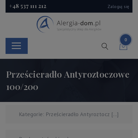
+48 537 111 212
Zaloguj się
0
Prześcieradło Antyroztoczowe
100/200
Kategorie: Prześcieradło Antyroztocz [...]