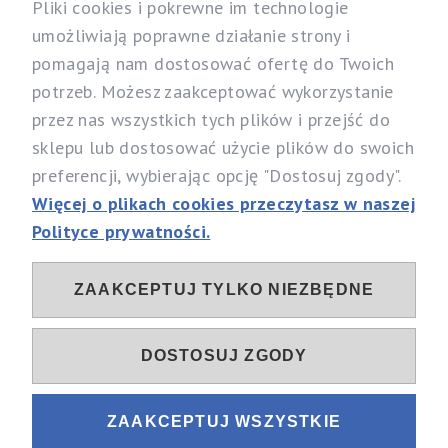
Pliki cookies i pokrewne im technologie
umożliwiają poprawne działanie strony i
pomagają nam dostosować ofertę do Twoich
Nasz sklep
potrzeb. Możesz zaakceptować wykorzystanie
Specjalistyczny Sklep dla Alergików Mirosław Rybicki
przez nas wszystkich tych plików i przejść do
Sobików 5, 05-530 Góra Kalwaria
sklepu lub dostosować użycie plików do swoich
woj. mazowieckie
preferencji, wybierając opcję "Dostosuj zgody".
Telefon:
537 111 212, 731 603 303
Więcej o plikach cookies przeczytasz w naszej
Email:
info@alergia-dom.pl
Polityce prywatności.
NIP: 1230096079
ZAAKCEPTUJ TYLKO NIEZBĘDNE
Sociale
DOSTOSUJ ZGODY
ZAAKCEPTUJ WSZYSTKIE
Sklep internetowy Shoper.pl