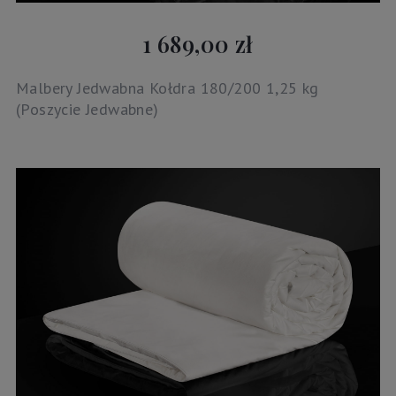
1 689,00 zł
Malbery Jedwabna Kołdra 180/200 1,25 kg
(Poszycie Jedwabne)