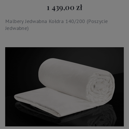
1 439,00 zł
Malbery Jedwabna Kołdra 140/200 (Poszycie
Jedwabne)