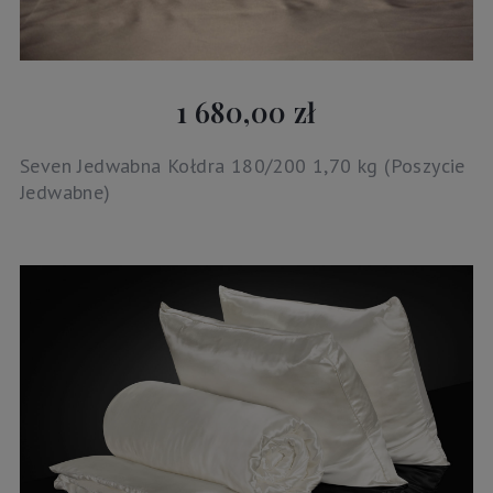
1 680,00 zł
Seven Jedwabna Kołdra 180/200 1,70 kg (Poszycie
Jedwabne)