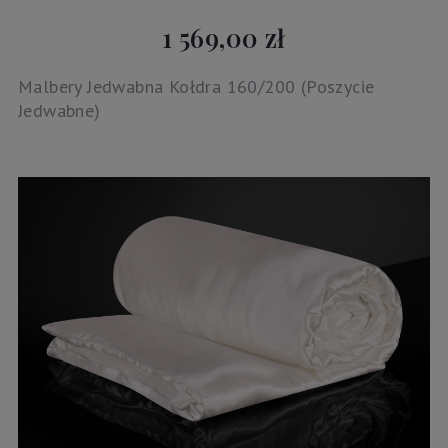
1 569,00 zł
Malbery Jedwabna Kołdra 160/200 (Poszycie
Jedwabne)