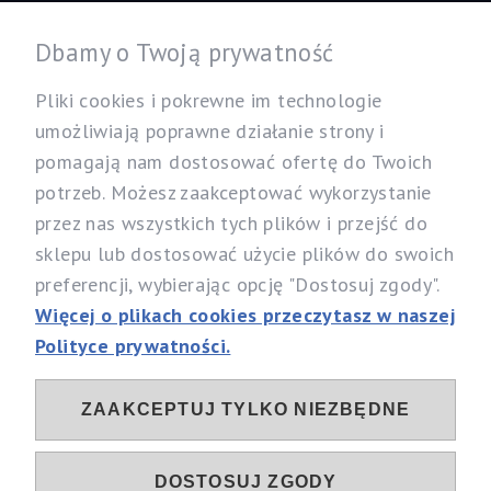
Informacje
Dbamy o Twoją prywatność
Twoje konto
Pliki cookies i pokrewne im technologie
umożliwiają poprawne działanie strony i
pomagają nam dostosować ofertę do Twoich
Nasz sklep
potrzeb. Możesz zaakceptować wykorzystanie
Specjalistyczny Sklep dla Alergików Mirosław Rybicki
przez nas wszystkich tych plików i przejść do
Sobików 5, 05-530 Góra Kalwaria
sklepu lub dostosować użycie plików do swoich
woj. mazowieckie
preferencji, wybierając opcję "Dostosuj zgody".
Telefon:
537 111 212, 731 603 303
Więcej o plikach cookies przeczytasz w naszej
Email:
info@alergia-dom.pl
Polityce prywatności.
NIP: 1230096079
ZAAKCEPTUJ TYLKO NIEZBĘDNE
Sociale
DOSTOSUJ ZGODY