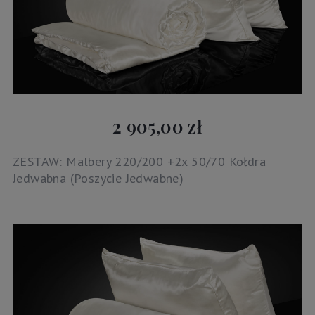
2 905,00 zł
ZESTAW: Malbery 220/200 +2x 50/70 Kołdra
Jedwabna (Poszycie Jedwabne)