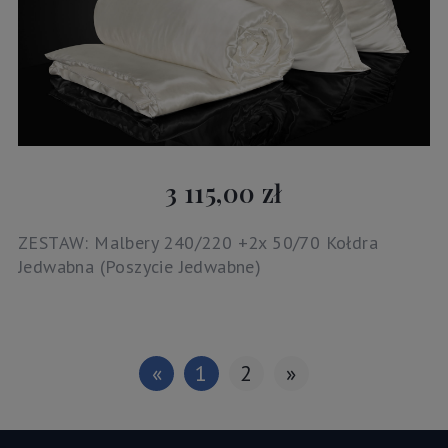
3 115,00 zł
ZESTAW: Malbery 240/220 +2x 50/70 Kołdra
Jedwabna (Poszycie Jedwabne)
«
1
2
»