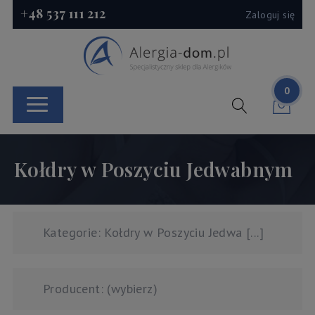
+48 537 111 212
Zaloguj się
0
Kołdry w Poszyciu Jedwabnym
Kategorie: Kołdry w Poszyciu Jedwa [...]
Producent: (wybierz)