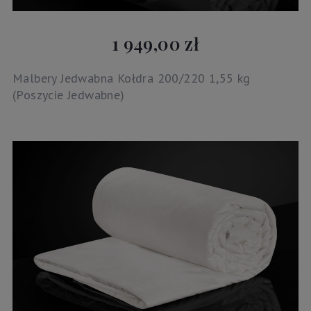
1 949,00 zł
Malbery Jedwabna Kołdra 200/220 1,55 kg
(Poszycie Jedwabne)