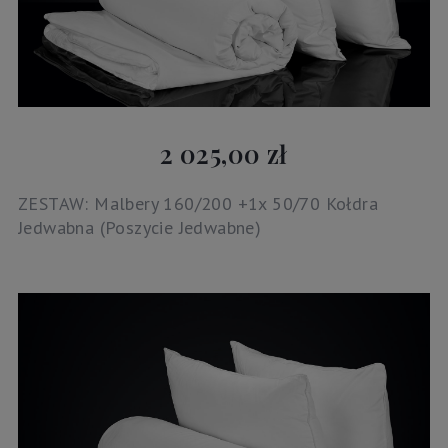
2 025,00 zł
ZESTAW: Malbery 160/200 +1x 50/70 Kołdra
Jedwabna (Poszycie Jedwabne)