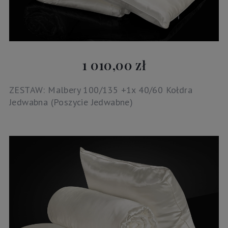
1 010,00 zł
ZESTAW: Malbery 100/135 +1x 40/60 Kołdra
Jedwabna (Poszycie Jedwabne)