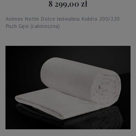
8 299,00 zł
Animex Notte Dolce Jedwabna Kołdra 200/220
Puch Gęsi (całoroczna)