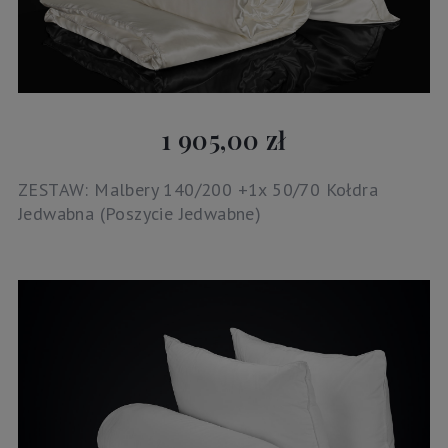
1 905,00 zł
ZESTAW: Malbery 140/200 +1x 50/70 Kołdra
Jedwabna (Poszycie Jedwabne)