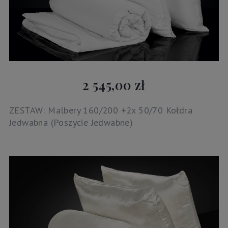
2 545,00 zł
ZESTAW: Malbery 160/200 +2x 50/70 Kołdra
Jedwabna (Poszycie Jedwabne)