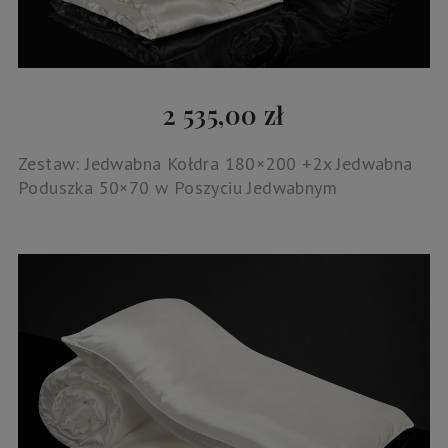
2 535,00 zł
Zestaw: Jedwabna Kołdra 180×200 +2x Jedwabna
Poduszka 50×70 w Poszyciu Jedwabnym