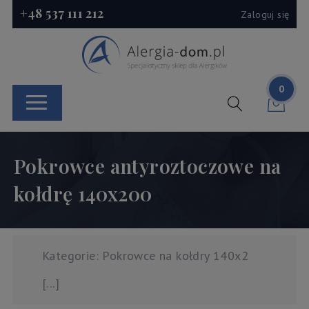
+48 537 111 212
Zaloguj się
0
Pokrowce antyroztoczowe na
kołdrę 140x200
Kategorie: Pokrowce na kołdry 140x2
[...]