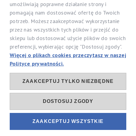
umożliwiają poprawne działanie strony i
pomagają nam dostosować ofertę do Twoich
Nasz sklep
potrzeb. Możesz zaakceptować wykorzystanie
Specjalistyczny Sklep dla Alergików Mirosław Rybicki
przez nas wszystkich tych plików i przejść do
Sobików 5, 05-530 Góra Kalwaria
sklepu lub dostosować użycie plików do swoich
woj. mazowieckie
preferencji, wybierając opcję "Dostosuj zgody".
Telefon:
537 111 212, 731 603 303
Więcej o plikach cookies przeczytasz w naszej
Email:
info@alergia-dom.pl
Polityce prywatności.
NIP: 1230096079
ZAAKCEPTUJ TYLKO NIEZBĘDNE
Sociale
DOSTOSUJ ZGODY
ZAAKCEPTUJ WSZYSTKIE
Sklep internetowy Shoper.pl
Projekt i wykonanie
Fastlan.pl