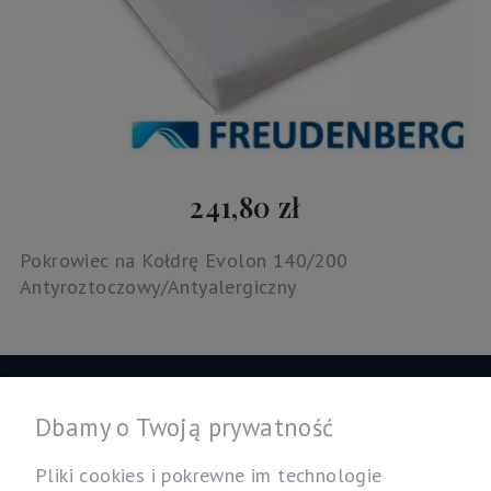
241,80 zł
Pokrowiec na Kołdrę Evolon 140/200
Antyroztoczowy/Antyalergiczny
Informacje
Dbamy o Twoją prywatność
Twoje konto
Pliki cookies i pokrewne im technologie