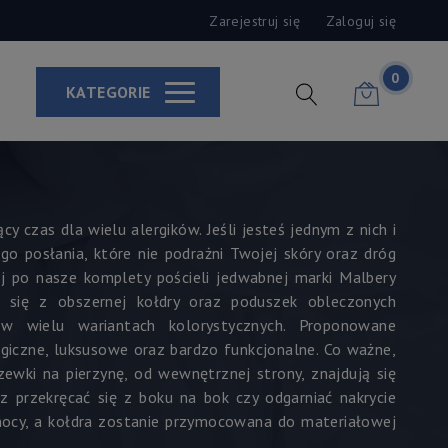
Zarejestruj się
Zaloguj się
0
KATEGORIE
 czas dla wielu alergików. Jeśli jesteś jednym z nich i
go posłania, które nie podrażni Twojej skóry oraz dróg
ij po nasze komplety pościeli jedwabnej marki Malbery
ją się z obszernej kołdry oraz poduszek obleczonych
w wielu wariantach kolorystycznych. Proponowane
rgiczne, luksusowe oraz bardzo funkcjonalne. Co ważne,
ewki na pierzynę, od wewnętrznej strony, znajdują się
z przekręcać się z boku na bok czy odgarniać nakrycie
 nocy, a kołdra zostanie przymocowana do materiałowej