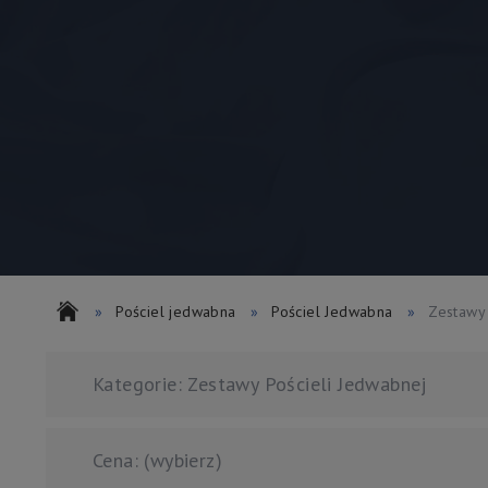
»
Pościel jedwabna
»
Pościel Jedwabna
»
Zestawy 
Kategorie: Zestawy Pościeli Jedwabnej
Cena: (wybierz)