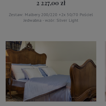
2 227,00 zł
Zestaw: Malbery 200/220 +2x 50/70 Pościel
Jedwabna - wzór: Silver Light