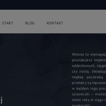
START
BLOG
KONTAKT
Wiosna to wymagający
poszukujesz miękkie
oddechowych, sięgn
czy Josilq. Składa
miękką poszewką 
produkty są hipoale
w każdym rogu posz
sznureczki — możes
j
wiele razy w ciągu
powłoczki!