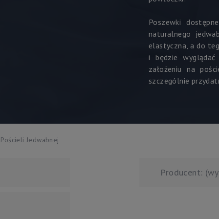
Poszewki dostępn
naturalnego jedwa
elastyczna, a do teg
i będzie wyglądać
założeniu na pośc
szczególnie przydat
Pościeli Jedwabnej
Producent: (wy