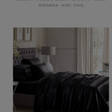
Jedwabna - wzór: Ivory