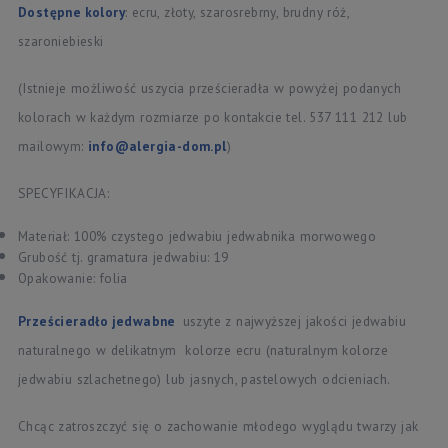
Dostępne kolory
: ecru, złoty, szarosrebrny, brudny róż,
szaroniebieski
(Istnieje możliwość uszycia prześcieradła w powyżej podanych
kolorach w każdym rozmiarze po kontakcie tel. 537 111 212 lub
mailowym:
info@alergia-dom.pl
)
SPECYFIKACJA:
Materiał: 100% czystego jedwabiu jedwabnika morwowego
Grubość tj. gramatura jedwabiu: 19
Opakowanie: folia
Prześcieradło jedwabne
uszyte z najwyższej jakości jedwabiu
naturalnego w delikatnym kolorze ecru (naturalnym kolorze
jedwabiu szlachetnego) lub jasnych, pastelowych odcieniach.
Chcąc zatroszczyć się o zachowanie młodego wyglądu twarzy jak