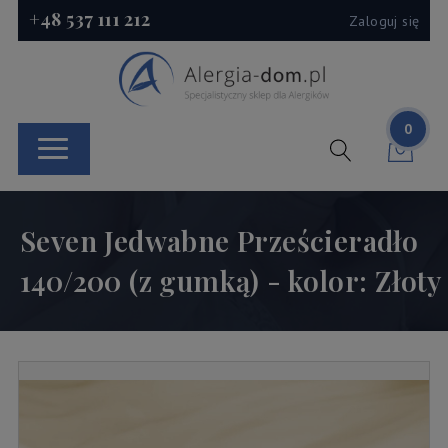
+48 537 111 212
Zaloguj się
0
Seven Jedwabne Prześcieradło
140/200 (z gumką) - kolor: Złoty