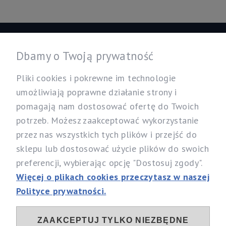
Informacje
Dbamy o Twoją prywatność
Twoje konto
Pliki cookies i pokrewne im technologie
umożliwiają poprawne działanie strony i
pomagają nam dostosować ofertę do Twoich
Nasz sklep
potrzeb. Możesz zaakceptować wykorzystanie
Specjalistyczny Sklep dla Alergików Mirosław Rybicki
przez nas wszystkich tych plików i przejść do
Sobików 5, 05-530 Góra Kalwaria
sklepu lub dostosować użycie plików do swoich
woj. mazowieckie
preferencji, wybierając opcję "Dostosuj zgody".
Telefon:
537 111 212, 731 603 303
Więcej o plikach cookies przeczytasz w naszej
Email:
info@alergia-dom.pl
Polityce prywatności.
NIP: 1230096079
ZAAKCEPTUJ TYLKO NIEZBĘDNE