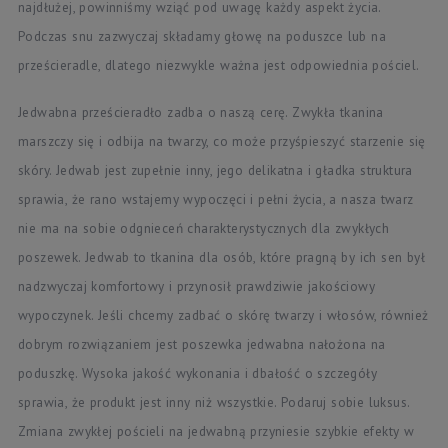
najdłużej, powinniśmy wziąć pod uwagę każdy aspekt życia.
Podczas snu zazwyczaj składamy głowę na poduszce lub na
prześcieradle, dlatego niezwykle ważna jest odpowiednia pościel.
Jedwabna prześcieradło zadba o naszą cerę. Zwykła tkanina
marszczy się i odbija na twarzy, co może przyśpieszyć starzenie się
skóry. Jedwab jest zupełnie inny, jego delikatna i gładka struktura
sprawia, że rano wstajemy wypoczęci i pełni życia, a nasza twarz
nie ma na sobie odgnieceń charakterystycznych dla zwykłych
poszewek. Jedwab to tkanina dla osób, które pragną by ich sen był
nadzwyczaj komfortowy i przynosił prawdziwie jakościowy
wypoczynek. Jeśli chcemy zadbać o skórę twarzy i włosów, również
dobrym rozwiązaniem jest poszewka jedwabna nałożona na
poduszkę. Wysoka jakość wykonania i dbałość o szczegóły
sprawia, że produkt jest inny niż wszystkie. Podaruj sobie luksus.
Zmiana zwykłej pościeli na jedwabną przyniesie szybkie efekty w