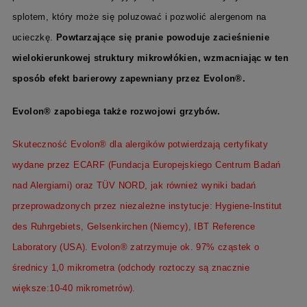
splotem, który może się poluzować i pozwolić alergenom na
ucieczkę.
P
owtarzające się pranie powoduje zacieśnienie
wielokierunkowej struktury mikrowłókien, wzmacniając w ten
sposób efekt barierowy zapewniany przez Evolon®.
Evolon® zapobiega także rozwojowi grzybów.
Skuteczność Evolon® dla alergików potwierdzają certyfikaty
wydane przez ECARF (Fundacja Europejskiego Centrum Badań
nad Alergiami) oraz TÜV NORD, jak również wyniki badań
przeprowadzonych przez niezależne instytucje: Hygiene-Institut
des Ruhrgebiets, Gelsenkirchen (Niemcy), IBT Reference
Laboratory (USA). Evolon® zatrzymuje ok. 97% cząstek o
średnicy 1,0 mikrometra (odchody roztoczy są znacznie
większe:10-40
mikrometrów).