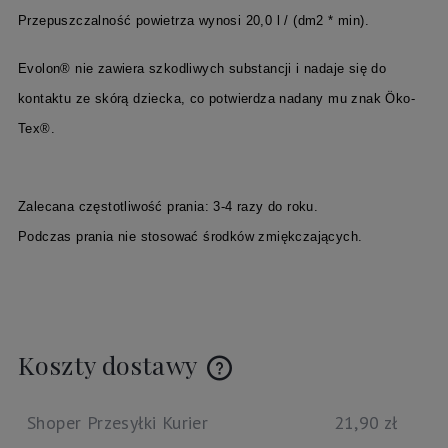
Przepuszczalność powietrza wynosi 20,0 l / (dm2 * min).
Evolon® nie zawiera szkodliwych substancji i nadaje się do
kontaktu ze skórą dziecka, co potwierdza nadany mu znak Öko-
Tex®.
Zalecana częstotliwość prania: 3-4 razy do roku.
Podczas prania nie stosować środków zmiękczających.
Koszty dostawy
Cena nie zawiera ewentualnych kosztów płatności
Shoper Przesyłki Kurier
21,90 zł