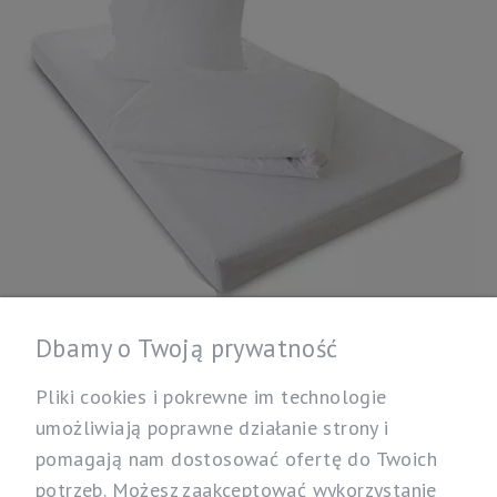
Dbamy o Twoją prywatność
315,00 zł
Pliki cookies i pokrewne im technologie
umożliwiają poprawne działanie strony i
Pokrowiec na Materac Evolon 140/200/20
pomagają nam dostosować ofertę do Twoich
Antyroztoczowy/Antyalergiczny
potrzeb. Możesz zaakceptować wykorzystanie