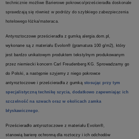
technicznie możliwe Barierowe pokrowco/prześcieradła doskonale
sprawdzają się również w podróży do szybkiego zabezpieczenia
hotelowego łó
ż
ka/materaca.
Antyroztoczowe prześcieradła z gumką
alergia.dom.pl,
wykonan
e
są
z materiału Evolon® (gramatura 100 g/m2), który
jest bardzo unikatowym produktem tekstylnym produkowanym
przez niemiecki koncern Carl Freudenberg KG. Sprowadzamy go
do Polski, a następnie szyjemy z niego pokrowce
antyroztoczowe
i
prześcieradła z gumką
stosując przy tym
specjalistyczną technikę szycia, dodatkowo zapewniając ich
szczelność na szwach oraz w okolicach zamka
błyskawicznego
.
Prześcieradło antyroztoczowe
z materiału Evolon®,
stanowi
ą
barierę ochronną dla roztoczy i ich odchodów