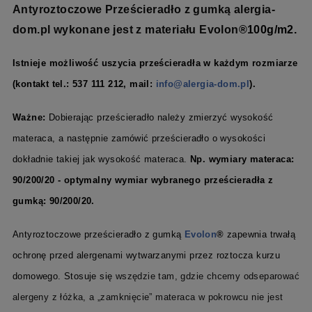
A
ntyroztoczowe Prześcieradło z gumką alergia-
dom.pl wykonane jest z materiału Evolon
®100g/m2.
Istnieje możliwość uszycia
prześcieradła
w każdym rozmiarze
(kontakt tel.: 537 111 212, mail:
info@alergia-dom.pl
).
Ważne:
Dobierając prześcieradło należy zmierzyć wysokość
materaca, a następnie zamówić prześcieradło o wysokości
dokładnie takiej jak wysokość materaca.
Np. wymiary materaca:
90/200/20 - optymalny wymiar wybranego prześcieradła z
gumką: 90/200/20.
Antyroztoczowe prześcieradło z gumką
Evolon
®
zapewnia trwałą
ochronę przed alergenami wytwarzanymi przez roztocza kurzu
domowego.
Stosuje się
wszędzie tam, gdzie chcemy odseparować
alergeny z
łóżka
, a „zamknięcie” materaca w pokrowcu nie jest