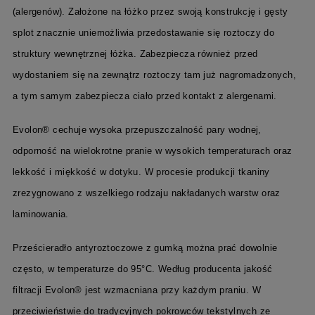
(alergenów). Założon
e
na
łóżko
przez swoją konstrukcję i gęsty
splot znacznie uniemożliwia
przedostawanie się roztoczy do
struktury wewnętrznej
łóżka
.
Z
abezpiecza
również
przed
wydostaniem się na zewnątrz roztoczy tam już nagromadzonych,
a tym samym zabezpiecza ciało przed kontakt z alergenami.
Evolon® cechuje wysoka przepuszczalność pary wodnej,
odporność na wielokrotne pranie w wysokich temperaturach oraz
lekkość i miękkość w dotyku. W procesie produkcji tkaniny
zrezygnowano z wszelkiego rodzaju nakładanych warstw oraz
laminowania.
Prześcieradło antyroztoczowe z gumką
można prać dowolnie
często, w temperaturze do 95°C. Według producenta jakość
filtracji Evolon® jest wzmacniana przy każdym praniu. W
przeciwieństwie do tradycyjnych pokrowców tekstylnych ze