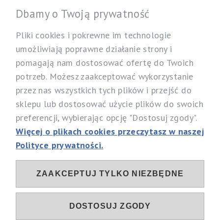
Informacje
Dbamy o Twoją prywatność
Twoje konto
Pliki cookies i pokrewne im technologie
umożliwiają poprawne działanie strony i
pomagają nam dostosować ofertę do Twoich
Nasz sklep
potrzeb. Możesz zaakceptować wykorzystanie
Specjalistyczny Sklep dla Alergików Mirosław Rybicki
przez nas wszystkich tych plików i przejść do
Sobików 5, 05-530 Góra Kalwaria
sklepu lub dostosować użycie plików do swoich
woj. mazowieckie
preferencji, wybierając opcję "Dostosuj zgody".
Telefon:
537 111 212, 731 603 303
Więcej o plikach cookies przeczytasz w naszej
Email:
info@alergia-dom.pl
Polityce prywatności.
NIP: 1230096079
ZAAKCEPTUJ TYLKO NIEZBĘDNE
Sociale
DOSTOSUJ ZGODY