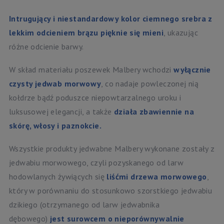
Intrugujący i niestandardowy kolor ciemnego srebra z
lekkim odcieniem brązu pięknie się mieni
, ukazując
różne odcienie barwy.
W skład materiału poszewek Malbery wchodzi
wyłącznie
czysty jedwab morwowy
, co nadaje powleczonej nią
kołdrze bądź poduszce niepowtarzalnego uroku i
luksusowej elegancji, a także
działa zbawiennie na
skórę, włosy i paznokcie.
Wszystkie produkty jedwabne Malbery wykonane zostały z
jedwabiu morwowego, czyli pozyskanego od larw
hodowlanych żywiących się
liśćmi drzewa morwowego
,
który w porównaniu do stosunkowo szorstkiego jedwabiu
dzikiego (otrzymanego od larw jedwabnika
dębowego)
jest surowcem o nieporównywalnie