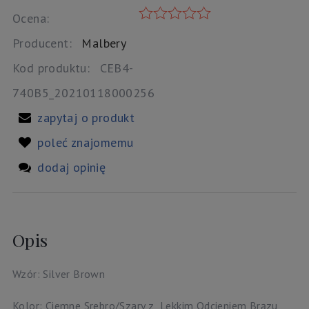
Ocena:
Producent:
Malbery
Kod produktu:
CEB4-
740B5_20210118000256
zapytaj o produkt
poleć znajomemu
dodaj opinię
Opis
Wzór: Silver Brown
Kolor: Ciemne Srebro/Szary z Lekkim Odcieniem Brązu