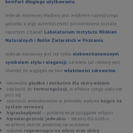
komfort długiego użytkowania.
Jedwab morwowy Malbery jest włóknem najwyższego
gatunku a jego autentyczność potwierdzona została
raportem z badań
Labolatorium Instytutu Włókien
Naturalnych i Roślin Zielarskich w Poznaniu.
Jedwab morwowy jest nie tylko
niekwestionowanym
symbolem stylu i elegancji;
od wielu lat ceniony jest
również ze względu na swe
właściwości zdrowotne
:
niezwykle
gładkie i delikatne dla skóry włókno
zdolność do
termoregulacji,
w efekcie czego ciało nie
poci się
obecność aminokwasów w jedwabiu wpływa
kojąco na
system nerwowy
higroskopijność
– podatny na przyciąganie wilgoci
hipoalergiczność jedwabiu
– idealny dla osób o
wrażliwej skórze, podatnej na uczulenia
wpływa
regenerująco na włosy oraz skórę