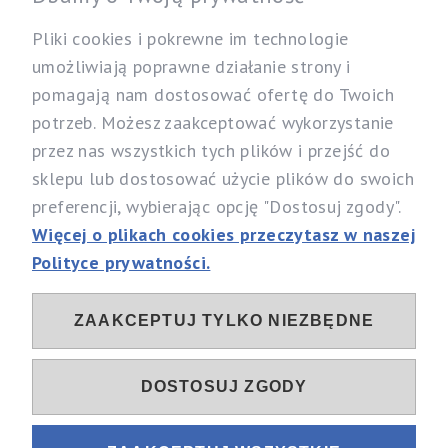
Twoje konto
Pliki cookies i pokrewne im technologie
umożliwiają poprawne działanie strony i
pomagają nam dostosować ofertę do Twoich
Nasz sklep
potrzeb. Możesz zaakceptować wykorzystanie
Specjalistyczny Sklep dla Alergików Mirosław Rybicki
przez nas wszystkich tych plików i przejść do
Sobików 5, 05-530 Góra Kalwaria
sklepu lub dostosować użycie plików do swoich
woj. mazowieckie
preferencji, wybierając opcję "Dostosuj zgody".
Telefon:
537 111 212, 731 603 303
Więcej o plikach cookies przeczytasz w naszej
Email:
info@alergia-dom.pl
Polityce prywatności.
NIP: 1230096079
ZAAKCEPTUJ TYLKO NIEZBĘDNE
Sociale
DOSTOSUJ ZGODY