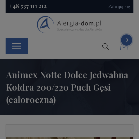
+48 537 111 212
Zaloguj się
0
Animex Notte Dolce Jedwabna
Kołdra 200/220 Puch Gęsi
(całoroczna)