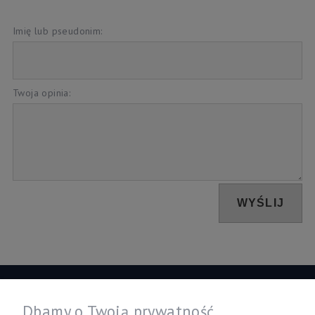
Imię lub pseudonim:
Twoja opinia:
WYŚLIJ
Informacje
Dbamy o Twoją prywatność