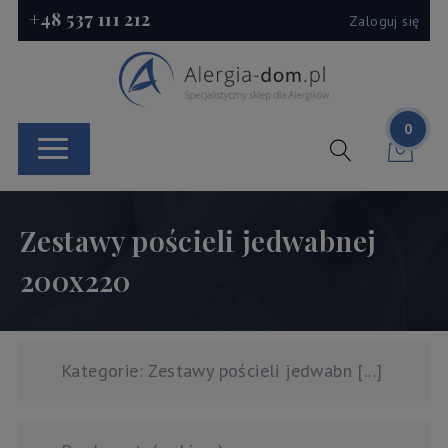
+48 537 111 212
Zaloguj się
0
Zestawy pościeli jedwabnej
200x220
Kategorie: Zestawy pościeli jedwabn [...]