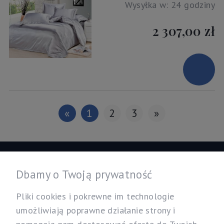
Wysyłka w:
24 godziny
2 307,00 zł
«
1
2
3
»
Informacje
Dbamy o Twoją prywatność
Twoje konto
Pliki cookies i pokrewne im technologie
umożliwiają poprawne działanie strony i