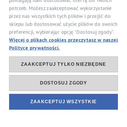
pomagają nam dostosować ofertę do Twoich
Nasz sklep
potrzeb. Możesz zaakceptować wykorzystanie
Specjalistyczny Sklep dla Alergików Mirosław Rybicki
przez nas wszystkich tych plików i przejść do
Sobików 5, 05-530 Góra Kalwaria
sklepu lub dostosować użycie plików do swoich
woj. mazowieckie
preferencji, wybierając opcję "Dostosuj zgody".
Telefon:
537 111 212, 731 603 303
Więcej o plikach cookies przeczytasz w naszej
Email:
info@alergia-dom.pl
Polityce prywatności.
NIP: 1230096079
ZAAKCEPTUJ TYLKO NIEZBĘDNE
Sociale
DOSTOSUJ ZGODY
ZAAKCEPTUJ WSZYSTKIE
Sklep internetowy Shoper.pl
Projekt i wykonanie
Fastlan.pl