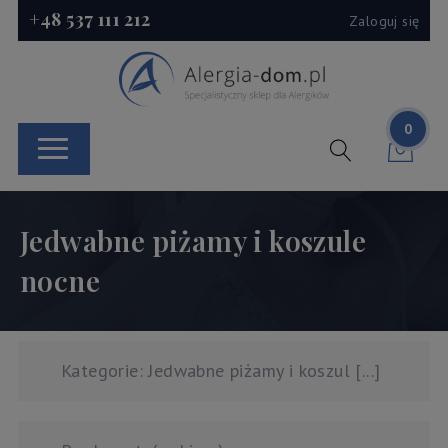
+48 537 111 212
Zaloguj się
0
Jedwabne piżamy i koszule
nocne
Kategorie: Jedwabne piżamy i koszul [...]