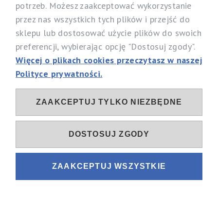
potrzeb. Możesz zaakceptować wykorzystanie
Specjalistyczny Sklep dla Alergików Mirosław Rybicki
przez nas wszystkich tych plików i przejść do
Sobików 5, 05-530 Góra Kalwaria
sklepu lub dostosować użycie plików do swoich
woj. mazowieckie
preferencji, wybierając opcję "Dostosuj zgody".
Telefon:
537 111 212, 731 603 303
Więcej o plikach cookies przeczytasz w naszej
Email:
info@alergia-dom.pl
Polityce prywatności.
NIP: 1230096079
ZAAKCEPTUJ TYLKO NIEZBĘDNE
Sociale
DOSTOSUJ ZGODY
ZAAKCEPTUJ WSZYSTKIE
Sklep internetowy Shoper.pl
Projekt i wykonanie
Fastlan.pl
POKAŻ PEŁNĄ WERSJĘ STRONY