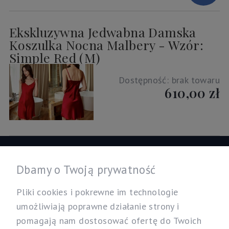
Ekskluzywna Jedwabna Damska
Koszulka Nocna Malbery - Wzór:
Simple Red (M)
Dostępność:
brak towaru
610,00 zł
Informacje
Dbamy o Twoją prywatność
Twoje konto
Pliki cookies i pokrewne im technologie
umożliwiają poprawne działanie strony i
pomagają nam dostosować ofertę do Twoich
Nasz sklep