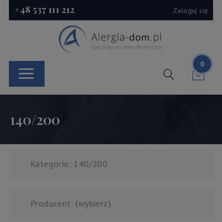
+48 537 111 212
Zaloguj się
0
140/200
Kategorie: 140/200
Producent: (wybierz)