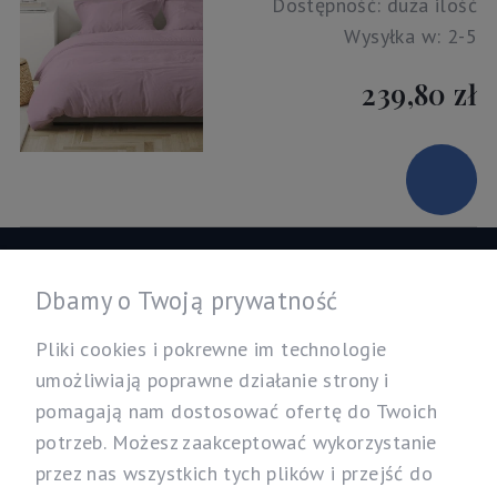
Dostępność:
duża ilość
Wysyłka w:
2-5
239,80 zł
Informacje
Dbamy o Twoją prywatność
Twoje konto
Pliki cookies i pokrewne im technologie
umożliwiają poprawne działanie strony i
pomagają nam dostosować ofertę do Twoich
Nasz sklep
potrzeb. Możesz zaakceptować wykorzystanie
Specjalistyczny Sklep dla Alergików Mirosław Rybicki
przez nas wszystkich tych plików i przejść do