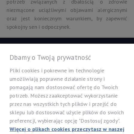
potrzeb związanych z dbałością o zdrowie
niezmącone uciążliwymi objawami alergicznymi
oraz jest koniecznym warunkiem, by zapewnić
spokojny sen i odpoczynek.
Informacje
Dbamy o Twoją prywatność
Twoje konto
Pliki cookies i pokrewne im technologie
umożliwiają poprawne działanie strony i
pomagają nam dostosować ofertę do Twoich
Nasz sklep
potrzeb. Możesz zaakceptować wykorzystanie
Specjalistyczny Sklep dla Alergików Mirosław Rybicki
przez nas wszystkich tych plików i przejść do
Sobików 5, 05-530 Góra Kalwaria
sklepu lub dostosować użycie plików do swoich
woj. mazowieckie
preferencji, wybierając opcję "Dostosuj zgody".
Telefon:
537 111 212, 731 603 303
Więcej o plikach cookies przeczytasz w naszej