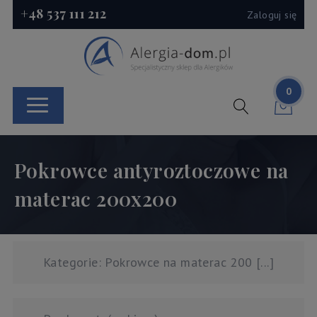
+48 537 111 212
Zaloguj się
0
Pokrowce antyroztoczowe na
materac 200x200
Kategorie: Pokrowce na materac 200 [...]