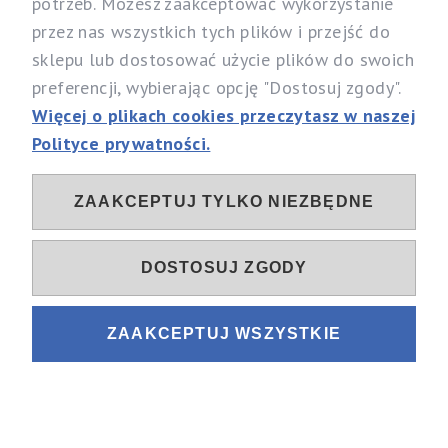
potrzeb. Możesz zaakceptować wykorzystanie
Specjalistyczny Sklep dla Alergików Mirosław Rybicki
przez nas wszystkich tych plików i przejść do
Sobików 5, 05-530 Góra Kalwaria
sklepu lub dostosować użycie plików do swoich
woj. mazowieckie
preferencji, wybierając opcję "Dostosuj zgody".
Telefon:
537 111 212, 731 603 303
Więcej o plikach cookies przeczytasz w naszej
Email:
info@alergia-dom.pl
Polityce prywatności.
NIP: 1230096079
ZAAKCEPTUJ TYLKO NIEZBĘDNE
Sociale
DOSTOSUJ ZGODY
ZAAKCEPTUJ WSZYSTKIE
Sklep internetowy Shoper.pl
Projekt i wykonanie
Fastlan.pl
POKAŻ PEŁNĄ WERSJĘ STRONY