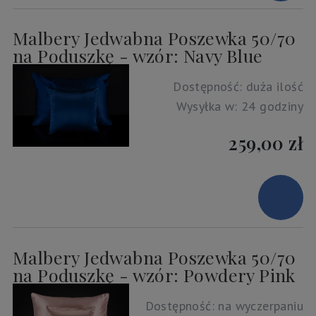
Malbery Jedwabna Poszewka 50/70
na Poduszkę - wzór: Navy Blue
Dostępność:
duża ilość
Wysyłka w:
24 godziny
259,00 zł
Malbery Jedwabna Poszewka 50/70
na Poduszkę - wzór: Powdery Pink
Dostępność:
na wyczerpaniu