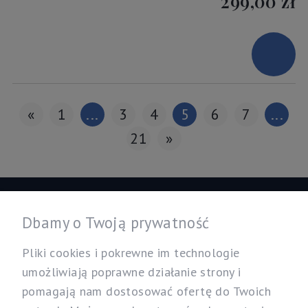
299,00 zł
«
1
...
3
4
5
6
7
...
21
»
Informacje
Dbamy o Twoją prywatność
Twoje konto
Pliki cookies i pokrewne im technologie
umożliwiają poprawne działanie strony i
pomagają nam dostosować ofertę do Twoich
Nasz sklep