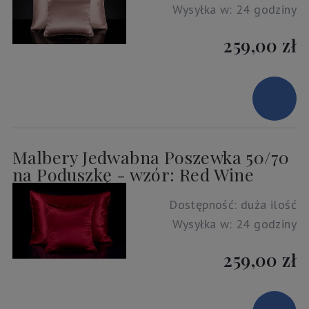
Wysyłka w:
24 godziny
259,00 zł
Malbery Jedwabna Poszewka 50/70
na Poduszkę - wzór: Red Wine
Dostępność:
duża ilość
Wysyłka w:
24 godziny
259,00 zł