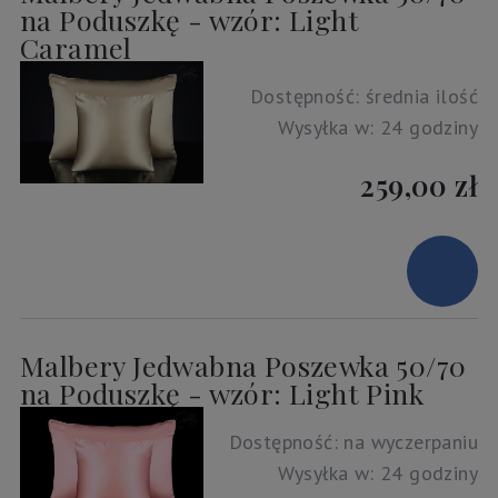
na Poduszkę - wzór: Light
Caramel
Dostępność:
średnia ilość
Wysyłka w:
24 godziny
259,00 zł
Malbery Jedwabna Poszewka 50/70
na Poduszkę - wzór: Light Pink
Dostępność:
na wyczerpaniu
Wysyłka w:
24 godziny