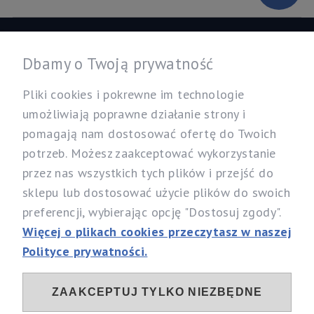
Informacje
Dbamy o Twoją prywatność
Twoje konto
Pliki cookies i pokrewne im technologie
umożliwiają poprawne działanie strony i
pomagają nam dostosować ofertę do Twoich
Nasz sklep
potrzeb. Możesz zaakceptować wykorzystanie
Specjalistyczny Sklep dla Alergików Mirosław Rybicki
przez nas wszystkich tych plików i przejść do
Sobików 5, 05-530 Góra Kalwaria
sklepu lub dostosować użycie plików do swoich
woj. mazowieckie
preferencji, wybierając opcję "Dostosuj zgody".
Telefon:
537 111 212, 731 603 303
Więcej o plikach cookies przeczytasz w naszej
Email:
info@alergia-dom.pl
Polityce prywatności.
NIP: 1230096079
ZAAKCEPTUJ TYLKO NIEZBĘDNE
Sociale